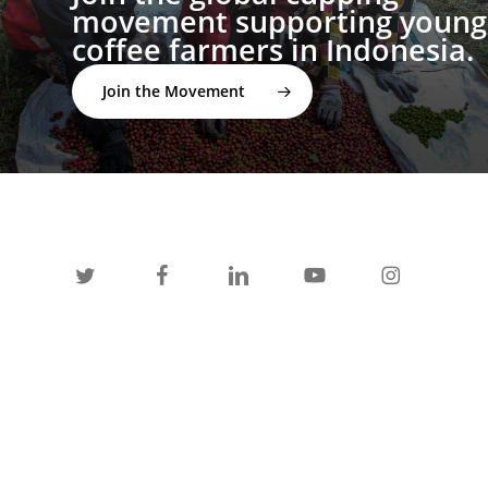
movement supporting young
coffee farmers in Indonesia.
Join the Movement
twitter
facebook
linkedin
youtube
instagram
spotify
applemusic
email
© 2026 I'M NOT A BARISTA ®. | Email:
info@notabarista.org‬ | 312 W 2nd St, Casper WY 82601